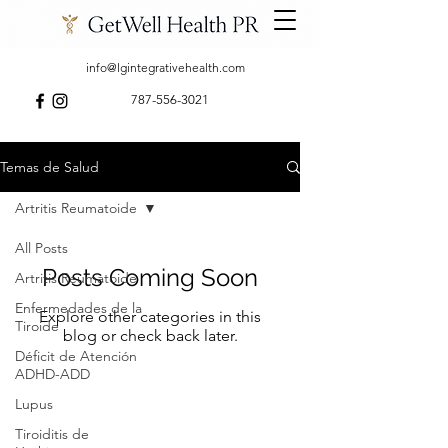
info@lgintegrativehealth.com
787-556-3021
Temas de Salud
Artritis Reumatoide
All Posts
Posts Coming Soon
Artritis Reumatoide
Enfermedades de la
Explore other categories in this
Tiroide
blog or check back later.
Déficit de Atención
ADHD-ADD
Lupus
Tiroiditis de