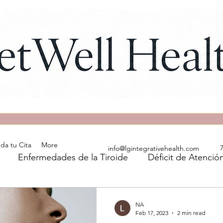
da tu Cita
More
info@lgintegrativehealth.com
Enfermedades de la Tiroide
Déficit de Atenc
himoto
Dandole la Batalla al Cancer
Apoyo a GL
NA
Feb 17, 2023
2 min read