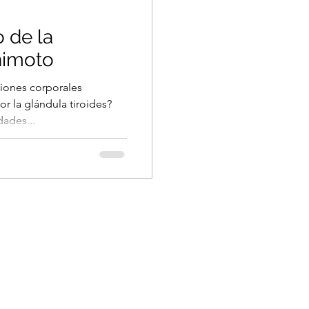
o de la
shimoto
ciones corporales
r la glándula tiroides?
dades...