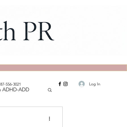
Log In
787-556-3021
ión ADHD-ADD
P-1