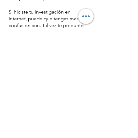
Si hiciste tu investigación en 
Internet, puede que tengas mas 
confusion aún. Tal vez te preguntes 
¿qué puedes comer? ¿deberías 
convertirte en vegana(o)? ¿será malo 
comer carnes rojas ? ¿debes 
consumir una dieta rica en pescado? 
y así sucesivamente...
Todo esto puede añadir estrés, y 
todos sabemos cómo el estrés y las 
células cancerosas se llevan 
demasiado bien y colaboran para 
hacer daño a tu salud. 
Entiendo completamente cómo te 
sientes. He pasado por lo mismo.