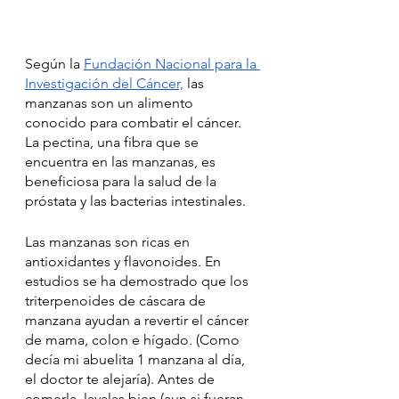
Según la 
Fundación Nacional para la 
Investigación del Cáncer,
 las 
manzanas son un alimento 
conocido para combatir el cáncer. 
La pectina, una fibra que se 
encuentra en las manzanas, es 
beneficiosa para la salud de la 
próstata y las bacterias intestinales. 
Las manzanas son ricas en 
antioxidantes y flavonoides. En 
estudios se ha demostrado que los 
triterpenoides de cáscara de 
manzana ayudan a revertir el cáncer 
de mama, colon e hígado. (Como 
decía mi abuelita 1 manzana al día, 
el doctor te alejaría). Antes de 
comerla, lavalas bien (aun si fueran 