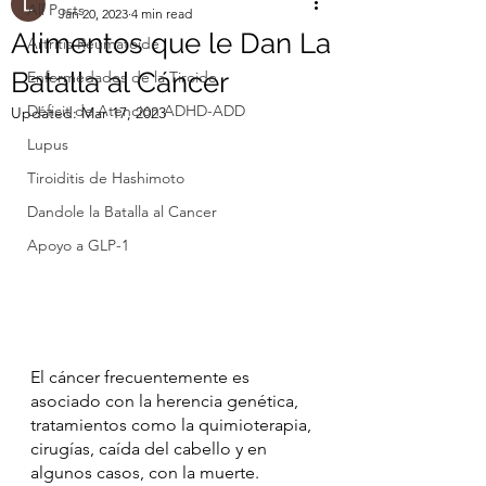
All Posts
Jan 20, 2023
4 min read
Alimentos que le Dan La
Artritis Reumatoide
Batalla al Cáncer
Enfermedades de la Tiroide
Déficit de Atención ADHD-ADD
Updated:
Mar 17, 2023
Lupus
Tiroiditis de Hashimoto
Dandole la Batalla al Cancer
Apoyo a GLP-1
El cáncer frecuentemente es 
asociado con la herencia genética, 
tratamientos como la quimioterapia, 
cirugías, caída del cabello y en 
algunos casos, con la muerte. 