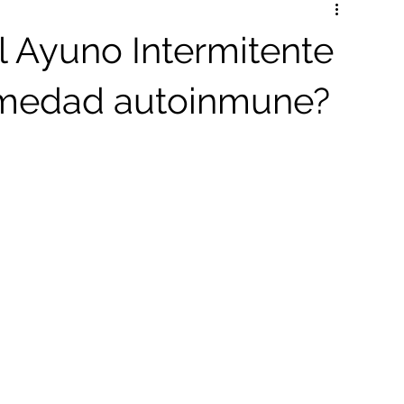
poyo a GLP-1
el Ayuno Intermitente
ermedad autoinmune?