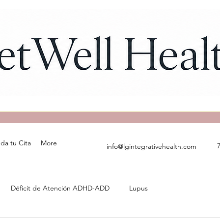
da tu Cita
More
info@lgintegrativehealth.com
Déficit de Atención ADHD-ADD
Lupus