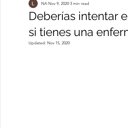
NA
Nov 9, 2020
3 min read
Tiroiditis de Hashimoto
Dandole la Batalla al Cancer
A
Deberías intentar 
si tienes una enf
Updated:
Nov 15, 2020