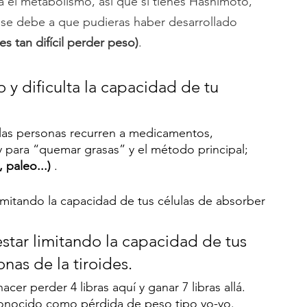
a el metabolismo, así que si tienes Hashimoto, 
e debe a que pudieras haber desarrollado 
 es tan difícil perder peso)
. 
 y dificulta la capacidad de tu 
 las personas recurren a medicamentos, 
y para “quemar grasas” y el método principal; 
 paleo...)
 . 
limitando la capacidad de tus células de absorber 
nas de la tiroides. 
er perder 4 libras aquí y ganar 7 libras allá. 
conocido como pérdida de peso tipo yo-yo. 