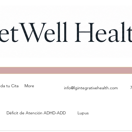
da tu Cita
More
info@lgintegrativehealth.com
Déficit de Atención ADHD-ADD
Lupus