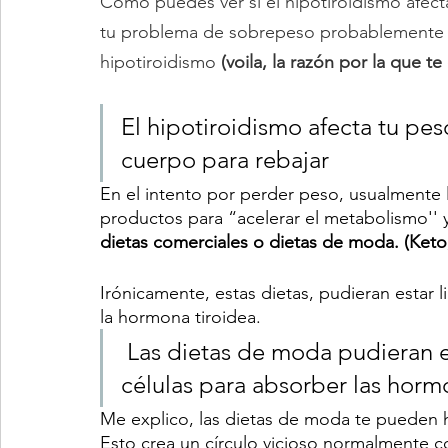
Como puedes ver si el hipotiroidismo afect
tu problema de sobrepeso probablemente s
hipotiroidismo 
(voila, la razón por la que te
El hipotiroidismo afecta tu peso
cuerpo para rebajar 
En el intento por perder peso, usualmente
productos para “acelerar el metabolismo'' 
dietas comerciales o dietas de moda. (Keto,
Irónicamente, estas dietas, pudieran estar 
la hormona tiroidea. 
 Las dietas de moda pudieran estar limitando la capacidad de tus 
células para absorber las hormo
Me explico, las dietas de moda te pueden hac
Esto crea un círculo vicioso normalmente 