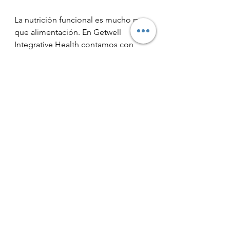
La nutrición funcional es mucho mas 
que alimentación. En Getwell 
Integrative Health contamos con 
una caja de herramientas y 
estrategias 
incluyendo los 
conocimientos sobre suplementos, 
infusiones, aromaterapia, así como  
prácticas mentales y corporales 
(mindfulness) para prescribir un 
programa individual 
de salud y 
bienestar.
Deja que los alimentos sanos y 
limpios sean tu medicina. 
Trabajaremos contigo para 
encontrar un plan de nutrición que 
sea realista para su estilo de vida y 
que a la vez restaure el balance en 