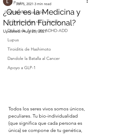
All Posts
Jan 5, 2021
3 min read
¿Qué es la Medicina y
Artritis Reumatoide
Nutrición Funcional?
Enfermedades de la Tiroide
Déficit de Atención ADHD-ADD
Updated:
Aug 26, 2021
Lupus
Tiroiditis de Hashimoto
Dandole la Batalla al Cancer
Apoyo a GLP-1
Todos los seres vivos somos únicos, 
peculiares. Tu bio-individualidad 
(que significa que cada persona es 
única) se compone de tu genética, 