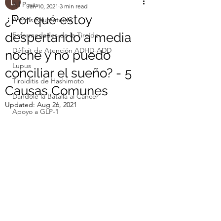
All Posts
Jan 10, 2021
3 min read
¿Por qué estoy
Artritis Reumatoide
despertando a media
Enfermedades de la Tiroide
Déficit de Atención ADHD-ADD
noche y no puedo
Lupus
conciliar el sueño? - 5
Tiroiditis de Hashimoto
Causas Comunes
Dandole la Batalla al Cancer
Updated:
Aug 26, 2021
Apoyo a GLP-1