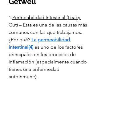
Getwell
1.
Permeabilidad Intestinal (Leaky 
Gut) 
– Esta es una de las causas más 
comunes con las que trabajamos. 
¿Por qué? 
La permeabilidad 
intestinal(4)
es uno de los factores 
principales en los procesos de 
inflamación (especialmente cuando 
tienes una enfermedad 
autoinmune). 