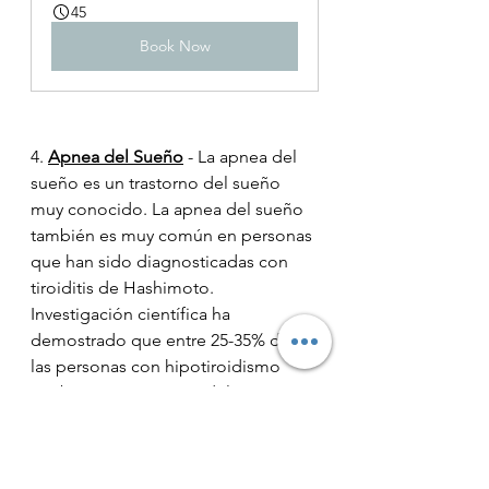
45
Book Now
4. 
Apnea del Sueño
 - La apnea del 
sueño es un trastorno del sueño 
muy conocido. La apnea del sueño 
también es muy común en personas 
que han sido diagnosticadas con 
tiroiditis de Hashimoto. 
Investigación científica ha 
demostrado que entre 25-35% de 
las personas con hipotiroidismo 
también tienen apnea del sueño y 
que la apnea del sueño es un factor 
de riesgo para Hashimoto.