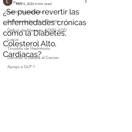
All Posts
Nov 5, 2022
4 min read
¿Se puede revertir las
Artritis Reumatoide
enfermedades crónicas
Enfermedades de la Tiroide
Déficit de Atención ADHD-ADD
como la Diabetes,
Lupus
Colesterol Alto,
Tiroiditis de Hashimoto
Cardiacas?
Dandole la Batalla al Cancer
Apoyo a GLP-1