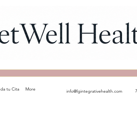
da tu Cita
More
info@lgintegrativehealth.com