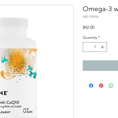
Omega-3 w
SKU: SP616
Price
$42.00
Quantity
*