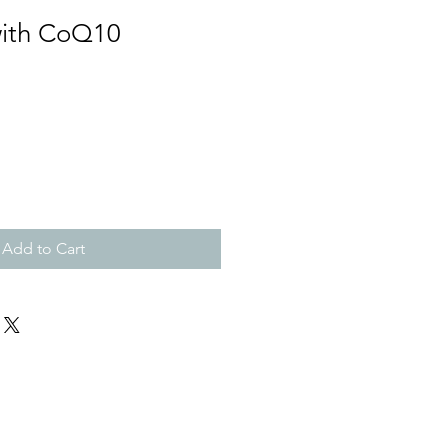
ith CoQ10
Add to Cart